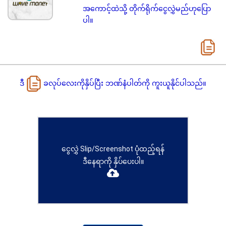
အကောင့်ထဲသို့ တိုက်ရိုက်ငွေလွှဲမည်ဟုပြော
ပါ။
ဒီ
ခလုပ်လေးကိုနှိပ်ပြီး ဘဏ်နံပါတ်ကို ကူးယူနိုင်ပါသည်။
ငွေလွှဲ Slip/Screenshot ပုံထည့်ရန်
ဒီနေရာကို နှိပ်ပေးပါ။